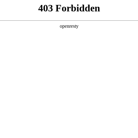
产品及服务
行业解决方案
合作伙伴
投资者关系
人生就是博问学
智算基础设施
算力调度加速